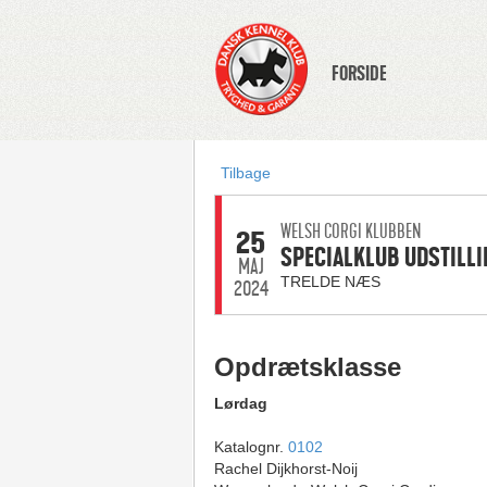
FORSIDE
Tilbage
WELSH CORGI KLUBBEN
25
SPECIALKLUB UDSTILLI
MAJ
TRELDE NÆS
2024
Opdrætsklasse
Lørdag
Katalognr.
0102
Rachel Dijkhorst-Noij