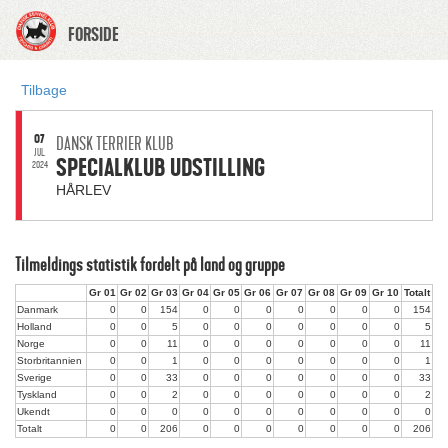
FORSIDE
Tilbage
07
DANSK TERRIER KLUB
JUL.
SPECIALKLUB UDSTILLING
2024
HÅRLEV
Tilmeldings statistik fordelt på land og gruppe
Gr 01
Gr 02
Gr 03
Gr 04
Gr 05
Gr 06
Gr 07
Gr 08
Gr 09
Gr 10
Totalt
Danmark
0
0
154
0
0
0
0
0
0
0
154
Holland
0
0
5
0
0
0
0
0
0
0
5
Norge
0
0
11
0
0
0
0
0
0
0
11
Storbritannien
0
0
1
0
0
0
0
0
0
0
1
Sverige
0
0
33
0
0
0
0
0
0
0
33
Tyskland
0
0
2
0
0
0
0
0
0
0
2
Ukendt
0
0
0
0
0
0
0
0
0
0
0
Totalt
0
0
206
0
0
0
0
0
0
0
206