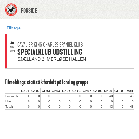
FORSIDE
Tilbage
30
CAVALIER KING CHARLES SPANIEL KLUB
NOV.
SPECIALKLUB UDSTILLING
2024
SJÆLLAND 2, MERLØSE HALLEN
Tilmeldings statistik fordelt på land og gruppe
Gr 01
Gr 02
Gr 03
Gr 04
Gr 05
Gr 06
Gr 07
Gr 08
Gr 09
Gr 10
Totalt
Danmark
0
0
0
0
0
0
0
0
43
0
43
Ukendt
0
0
0
0
0
0
0
0
0
0
0
Totalt
0
0
0
0
0
0
0
0
43
0
43