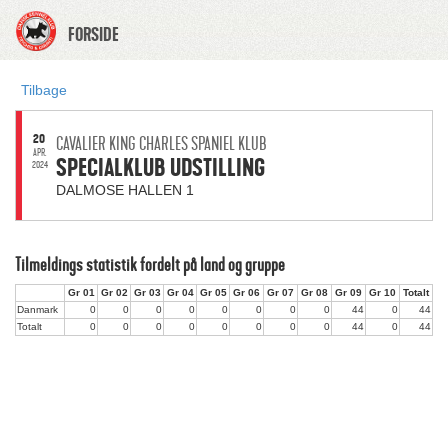
FORSIDE
Tilbage
20
CAVALIER KING CHARLES SPANIEL KLUB
APR.
SPECIALKLUB UDSTILLING
2024
DALMOSE HALLEN 1
Tilmeldings statistik fordelt på land og gruppe
Gr 01
Gr 02
Gr 03
Gr 04
Gr 05
Gr 06
Gr 07
Gr 08
Gr 09
Gr 10
Totalt
Danmark
0
0
0
0
0
0
0
0
44
0
44
Totalt
0
0
0
0
0
0
0
0
44
0
44