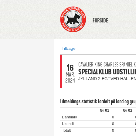
FORSIDE
Tilbage
CAVALIER KING CHARLES SPANIEL 
16
SPECIALKLUB UDSTILLI
MAR.
JYLLAND 2 EGTVED HALLE
2024
Tilmeldings statistik fordelt på land og gr
Gr 01
Gr 02
Danmark
0
Ukendt
0
Totalt
0