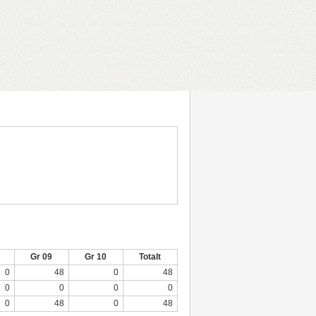
Gr 09
Gr 10
Totalt
0
48
0
48
0
0
0
0
0
48
0
48