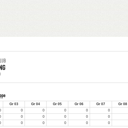
KLUB
NG
N
uppe
Gr 03
Gr 04
Gr 05
Gr 06
Gr 07
Gr 08
0
0
0
0
0
0
0
0
0
0
0
0
0
0
0
0
0
0