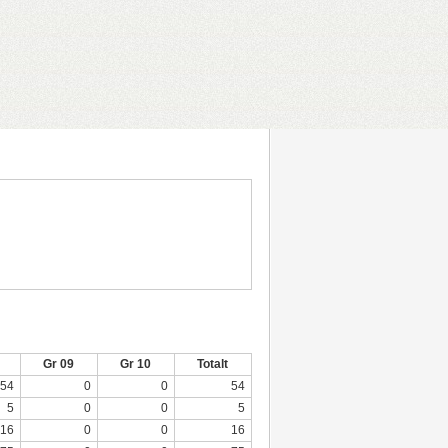
Gr 09
Gr 10
Totalt
54
0
0
54
5
0
0
5
16
0
0
16