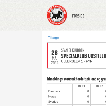
FORSIDE
Tilbage
SPANIEL KLUBBEN
26
SPECIALKLUB UDSTILLI
MAJ
ULLERSLEV 1 - FYN
2024
Tilmeldings statistik fordelt på land og gr
Gr 01
Gr 02
Danmark
0
Norge
0
Sverige
0