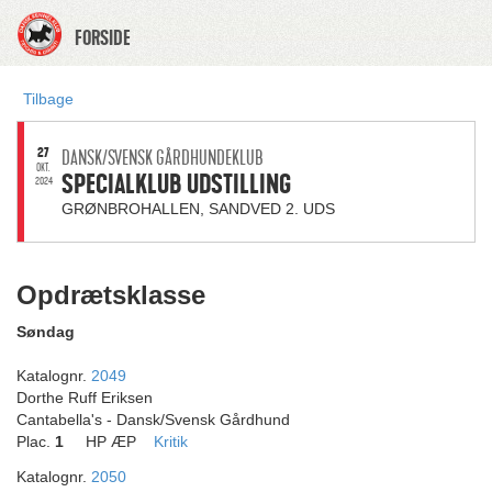
FORSIDE
Tilbage
27
DANSK/SVENSK GÅRDHUNDEKLUB
OKT.
SPECIALKLUB UDSTILLING
2024
GRØNBROHALLEN, SANDVED 2. UDS
Opdrætsklasse
Søndag
Katalognr.
2049
Dorthe Ruff Eriksen
Cantabella's - Dansk/Svensk Gårdhund
Plac.
1
HP ÆP
Kritik
Katalognr.
2050