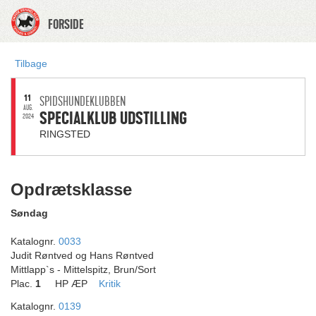
FORSIDE
Tilbage
11
SPIDSHUNDEKLUBBEN
AUG.
SPECIALKLUB UDSTILLING
2024
RINGSTED
Opdrætsklasse
Søndag
Katalognr.
0033
Judit Røntved og Hans Røntved
Mittlapp`s - Mittelspitz, Brun/Sort
Plac.
1
HP ÆP
Kritik
Katalognr.
0139