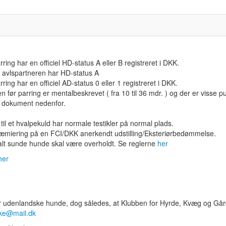
ng har en officiel HD-status A eller B registreret i DKK.
 avlspartneren har HD-status A
ng har en officiel AD-status 0 eller 1 registreret i DKK.
ør parring er mentalbeskrevet ( fra 10 til 36 mdr. ) og der er visse 
 dokument nedenfor.
til et hvalpekuld har normale testikler på normal plads.
ræmiering på en FCI/DKK anerkendt udstilling/Eksteriørbedømmelse.
ntalt sunde hunde skal være overholdt. Se reglerne
her
her
or udenlandske hunde, dog således, at Klubben for Hyrde, Kvæg og Gå
ke@mail.dk