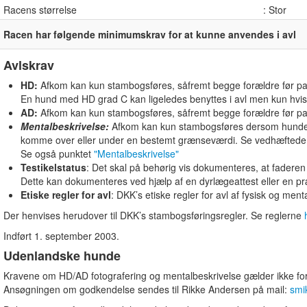
Racens størrelse
: Stor
Racen har følgende minimumskrav for at kunne anvendes i avl
Avlskrav
HD:
Afkom kan kun stambogsføres, såfremt begge forældre før parri
En hund med HD grad C kan ligeledes benyttes i avl men kun hvis
AD:
Afkom kan kun stambogsføres, såfremt begge forældre før parri
Mentalbeskrivelse:
Afkom kan kun stambogsføres dersom hunden f
komme over eller under en bestemt grænseværdi. Se vedhæftede
Se også punktet
"Mentalbeskrivelse"
Testikelstatus
: Det skal på behørig vis dokumenteres, at faderen 
Dette kan dokumenteres ved hjælp af en dyrlægeattest eller en p
Etiske regler for avl
: DKK’s etiske regler for avl af fysisk og me
Der henvises herudover til DKK’s stambogsføringsregler. Se reglerne
Indført 1. september 2003.
Udenlandske hunde
Kravene om HD/AD fotografering og mentalbeskrivelse gælder ikke f
Ansøgningen om godkendelse sendes til Rikke Andersen på mail:
smi