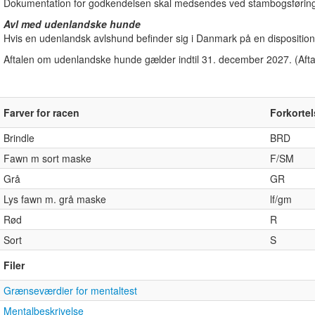
Dokumentation for godkendelsen skal medsendes ved stambogsføring
Avl med udenlandske hunde
Hvis en udenlandsk avlshund befinder sig i Danmark på en disposition
Aftalen om udenlandske hunde gælder indtil 31. december 2027. (Afta
Farver for racen
Forkortel
Brindle
BRD
Fawn m sort maske
F/SM
Grå
GR
Lys fawn m. grå maske
lf/gm
Rød
R
Sort
S
Filer
Grænseværdier for mentaltest
Mentalbeskrivelse