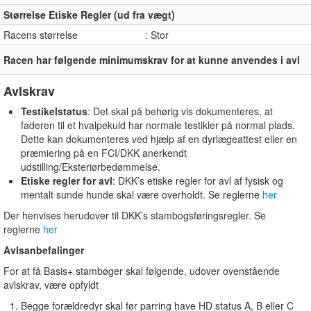
Størrelse Etiske Regler (ud fra vægt)
Racens størrelse
: Stor
Racen har følgende minimumskrav for at kunne anvendes i avl
Avlskrav
Testikelstatus
: Det skal på behørig vis dokumenteres, at
faderen til et hvalpekuld har normale testikler på normal plads.
Dette kan dokumenteres ved hjælp af en dyrlægeattest eller en
præmiering på en FCI/DKK anerkendt
udstilling/Eksteriørbedømmelse.
Etiske regler for avl
: DKK’s etiske regler for avl af fysisk og
mentalt sunde hunde skal være overholdt. Se reglerne
her
Der henvises herudover til DKK’s stambogsføringsregler. Se
reglerne
her
Avlsanbefalinger
For at få Basis+ stambøger skal følgende, udover ovenstående
avlskrav, være opfyldt
Begge forældredyr skal før parring have HD status A, B eller C