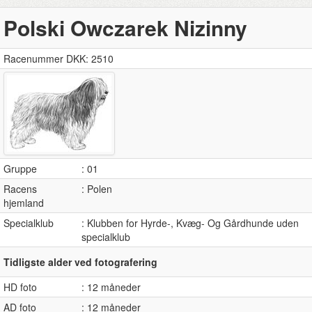
Polski Owczarek Nizinny
Racenummer DKK: 2510
Gruppe
: 01
Racens
: Polen
hjemland
Specialklub
: Klubben for Hyrde-, Kvæg- Og Gårdhunde uden
specialklub
Tidligste alder ved fotografering
HD foto
: 12 måneder
AD foto
: 12 måneder