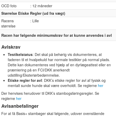
OCD foto
: 12 måneder
Størrelse Etiske Regler (ud fra vægt)
Racens
: Lille
størrelse
Racen har følgende minimumskrav for at kunne anvendes i avl
Avlskrav
Testikelstatus
: Det skal på behørig vis dokumenteres, at
faderen til et hvalpekuld har normale testikler på normal plads.
Dette kan dokumenteres ved hjælp af en dyrlægeattest eller en
præmiering på en FCI/DKK anerkendt
udstilling/Eksteriørbedømmelse.
Etiske regler for avl
: DKK’s etiske regler for avl af fysisk og
mentalt sunde hunde skal være overholdt. Se reglerne
her
Der henvises herudover til DKK’s stambogsføringsregler. Se
reglerne
her
Avlsanbefalinger
For at få Basis+ stambøger skal følgende, udover ovenstående