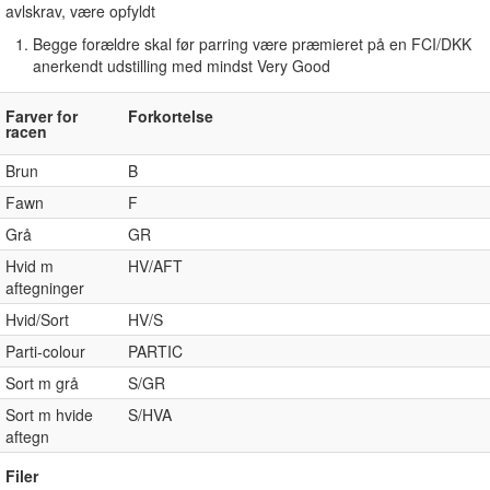
avlskrav, være opfyldt
Begge forældre skal før parring være præmieret på en FCI/DKK
anerkendt udstilling med mindst Very Good
Farver for
Forkortelse
racen
Brun
B
Fawn
F
Grå
GR
Hvid m
HV/AFT
aftegninger
Hvid/Sort
HV/S
Parti-colour
PARTIC
Sort m grå
S/GR
Sort m hvide
S/HVA
aftegn
Filer