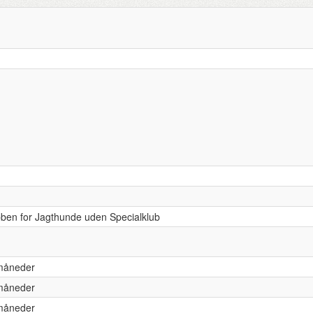
bben for Jagthunde uden Specialklub
 måneder
 måneder
 måneder