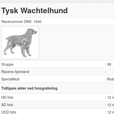
Tysk Wachtelhund
Racenummer DKK: 1040
Gruppe
: 08
Racens hjemland
:
Specialklub
: Klu
Tidligste alder ved fotografering
HD foto
: 12
AD foto
: 12
OCD foto
: 12