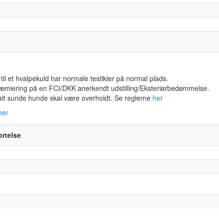
til et hvalpekuld har normale testikler på normal plads.
ræmiering på en FCI/DKK anerkendt udstilling/Eksteriørbedømmelse.
ntalt sunde hunde skal være overholdt. Se reglerne
her
her
ortelse