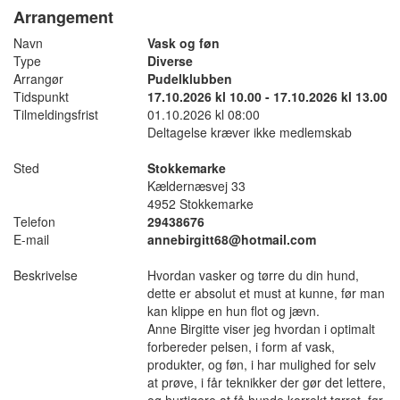
Arrangement
Navn
Vask og føn
Type
Diverse
Arrangør
Pudelklubben
Tidspunkt
17.10.2026 kl 10.00 - 17.10.2026 kl 13.00
Tilmeldingsfrist
01.10.2026 kl 08:00
Deltagelse kræver ikke medlemskab
Sted
Stokkemarke
Kældernæsvej 33
4952 Stokkemarke
Telefon
29438676
E-mail
annebirgitt68@hotmail.com
Beskrivelse
Hvordan vasker og tørre du din hund,
dette er absolut et must at kunne, før man
kan klippe en hun flot og jævn.
Anne Birgitte viser jeg hvordan i optimalt
forbereder pelsen, i form af vask,
produkter, og føn, i har mulighed for selv
at prøve, i får teknikker der gør det lettere,