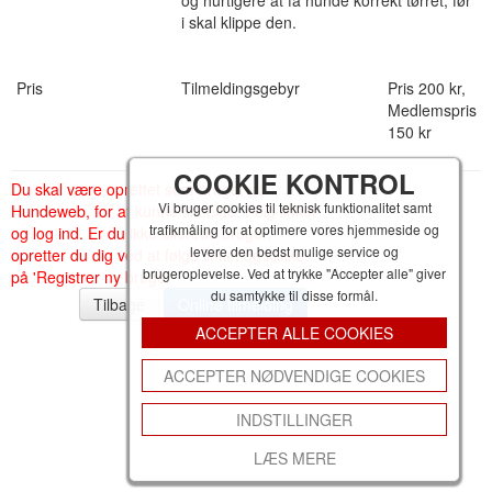
og hurtigere at få hunde korrekt tørret, før
i skal klippe den.
Pris
Tilmeldingsgebyr
Pris 200 kr,
Medlemspris
150 kr
COOKIE KONTROL
Du skal være oprettet som bruger på
Vi bruger cookies til teknisk funktionalitet samt
Hundeweb, for at kunne tilmelde. Følg linket
trafikmåling for at optimere vores hjemmeside og
og log ind. Er du ikke allerede bruger,
levere den bedst mulige service og
opretter du dig ved at følge linket og klikke
brugeroplevelse. Ved at trykke "Accepter alle" giver
på 'Registrer ny bruger'
du samtykke til disse formål.
Tilbage
ACCEPTER ALLE COOKIES
ACCEPTER NØDVENDIGE COOKIES
INDSTILLINGER
LÆS MERE