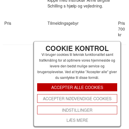
klippe med instruktør Anne Birgitte
Schilling s hjælp og vejledning.
Pris
Tilmeldingsgebyr
Pris
700
kr
COOKIE KONTROL
Tilbage
Vi bruger cookies til teknisk funktionalitet samt
trafikmåling for at optimere vores hjemmeside og
levere den bedst mulige service og
brugeroplevelse. Ved at trykke "Accepter alle" giver
du samtykke til disse formål.
ACCEPTER ALLE COOKIES
ACCEPTER NØDVENDIGE COOKIES
INDSTILLINGER
LÆS MERE