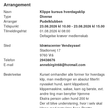
Arrangement
Navn
Klippe kursus hverdagsklip
Type
Diverse
Arrangør
Pudelklubben
Tidspunkt
23.08.2026 kl 10.00 - 23.08.2026 kl 15.00
Tilmeldingsfrist
01.08.2026 kl 08:00
Deltagelse kræver medlemskab
Sted
Idrætscenter Vendsyssel
Stadionvej 17
9760 Vrå
Telefon
29438676
E-mail
annebirgitt68@hotmail.com
Beskrivelse
Kurset omhandler alle former for hverdags
klip, man medbringer en absolut filterfri
nyvasket hund, samt klippebord,
klippemaskine, sakse, kam og børste, evt.
andre ting man benytter hjemme
Ekstra person uden hund 200 kr
Der vil blive undervisning, hvor i selv skal