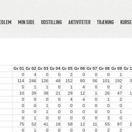
MEDLEM
MIN SIDE
UDSTILLING
AKTIVITETER
TRÆNING
KURSE
Gr 01
Gr 02
Gr 03
Gr 04
Gr 05
Gr 06
Gr 07
Gr 08
Gr 09
Gr 
0
4
0
0
2
0
0
0
1
114
246
126
48
152
80
56
101
192
3
5
1
1
0
1
4
0
0
2
10
39
38
21
29
12
1
26
47
1
0
0
0
0
4
4
0
1
2
0
0
1
0
0
0
0
0
0
0
0
1
0
0
0
0
0
1
0
1
0
0
0
0
0
3
0
75
52
41
18
58
12
11
55
87
2
0
1
0
0
0
0
0
2
2