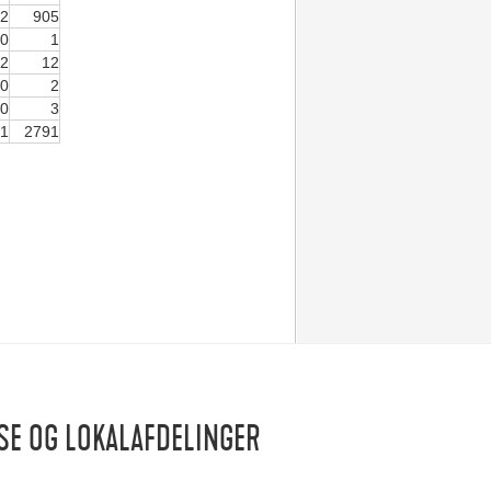
2
905
0
1
2
12
0
2
0
3
1
2791
SE OG LOKALAFDELINGER