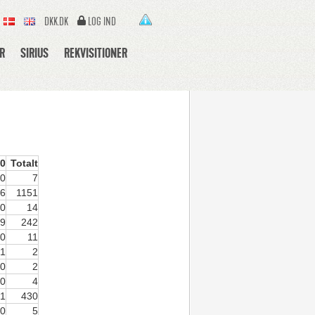
DKK.DK
LOG IND
R
SIRIUS
REKVISITIONER
10
Totalt
0
7
6
1151
0
14
9
242
0
11
1
2
0
2
0
4
1
430
0
5