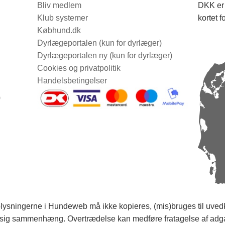
Bliv medlem
DKK er 
Klub systemer
kortet f
Købhund.dk
Dyrlægeportalen (kun for dyrlæger)
Dyrlægeportalen ny (kun for dyrlæger)
Cookies og privatpolitik
Handelsbetingelser
0
ysningerne i Hundeweb må ikke kopieres, (mis)bruges til uvedk
ig sammenhæng. Overtrædelse kan medføre fratagelse af adg