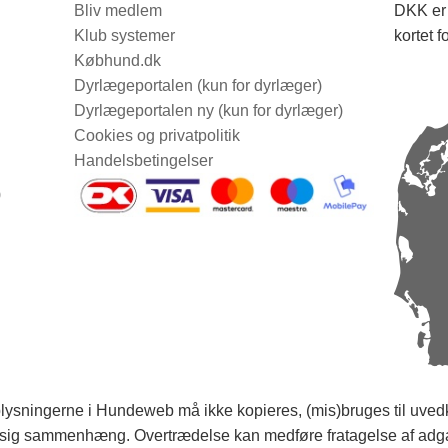
Bliv medlem
DKK er 
Klub systemer
kortet f
Købhund.dk
Dyrlægeportalen (kun for dyrlæger)
Dyrlægeportalen ny (kun for dyrlæger)
Cookies og privatpolitik
Handelsbetingelser
0
ysningerne i Hundeweb må ikke kopieres, (mis)bruges til uvedk
ig sammenhæng. Overtrædelse kan medføre fratagelse af adg