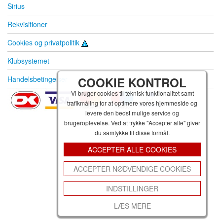
Sirius
Rekvisitioner
Cookies og privatpolitik
Klubsystemet
Handelsbetingelser
COOKIE KONTROL
Vi bruger cookies til teknisk funktionalitet samt
trafikmåling for at optimere vores hjemmeside og
levere den bedst mulige service og
brugeroplevelse. Ved at trykke "Accepter alle" giver
du samtykke til disse formål.
ACCEPTER ALLE COOKIES
ACCEPTER NØDVENDIGE COOKIES
INDSTILLINGER
LÆS MERE