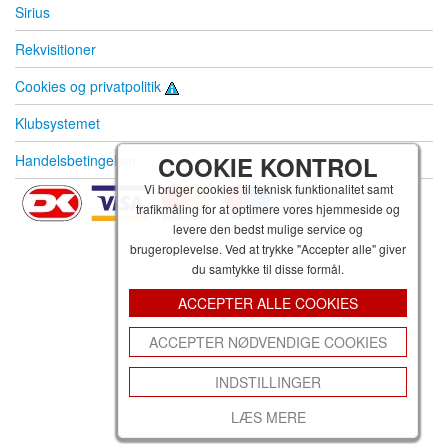
Sirius
Rekvisitioner
Cookies og privatpolitik
Klubsystemet
Handelsbetingelser
COOKIE KONTROL
Vi bruger cookies til teknisk funktionalitet samt
trafikmåling for at optimere vores hjemmeside og
levere den bedst mulige service og
brugeroplevelse. Ved at trykke "Accepter alle" giver
du samtykke til disse formål.
ACCEPTER ALLE COOKIES
ACCEPTER NØDVENDIGE COOKIES
INDSTILLINGER
LÆS MERE