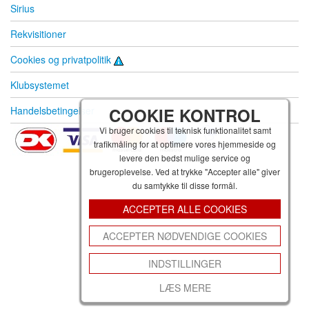
Sirius
Rekvisitioner
Cookies og privatpolitik
Klubsystemet
Handelsbetingelser
COOKIE KONTROL
Vi bruger cookies til teknisk funktionalitet samt
trafikmåling for at optimere vores hjemmeside og
levere den bedst mulige service og
brugeroplevelse. Ved at trykke "Accepter alle" giver
du samtykke til disse formål.
ACCEPTER ALLE COOKIES
ACCEPTER NØDVENDIGE COOKIES
INDSTILLINGER
LÆS MERE