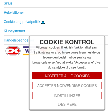
Sirius
Rekvisitioner
Cookies og privatpolitik
Klubsystemet
Handelsbetingelser
COOKIE KONTROL
Vi bruger cookies til teknisk funktionalitet samt
trafikmåling for at optimere vores hjemmeside og
levere den bedst mulige service og
brugeroplevelse. Ved at trykke "Accepter alle" giver
du samtykke til disse formål.
ACCEPTER ALLE COOKIES
ACCEPTER NØDVENDIGE COOKIES
INDSTILLINGER
LÆS MERE