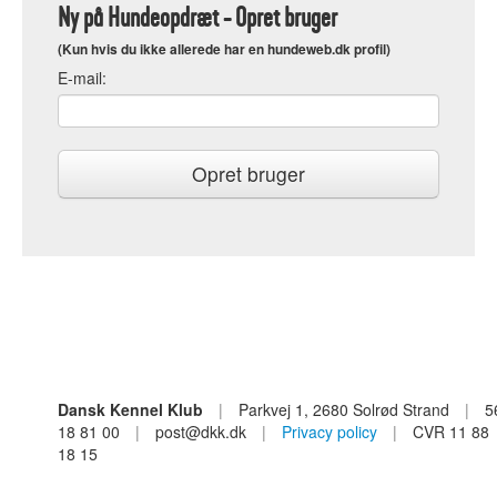
Ny på Hundeopdræt - Opret bruger
(Kun hvis du ikke allerede har en hundeweb.dk profil)
E
-mail:
Dansk Kennel Klub
|
Parkvej 1, 2680 Solrød Strand
|
5
18 81 00
|
post@dkk.dk
|
Privacy policy
|
CVR 11 88
18 15