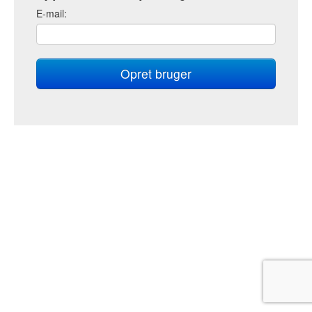
E
-mail: