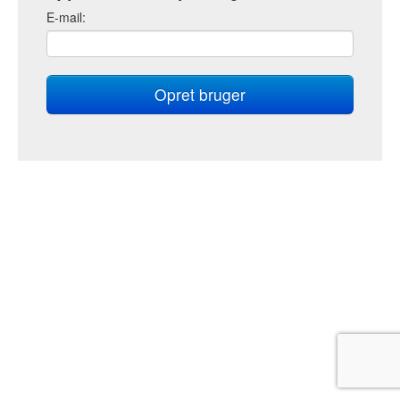
E
-mail: