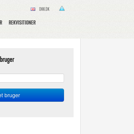
DKK.DK
R
REKVISITIONER
bruger