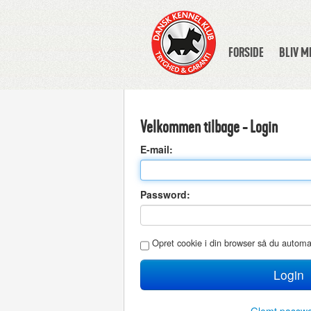
FORSIDE
BLIV 
Velkommen tilbage - Login
E
-mail:
P
assword:
O
pret cookie i din browser så du autom