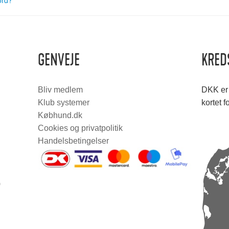
ord?
GENVEJE
KRED
Bliv medlem
DKK er 
Klub systemer
kortet f
Købhund.dk
Cookies og privatpolitik
Handelsbetingelser
0