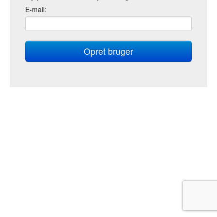
E
-mail: