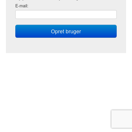
E
-mail: