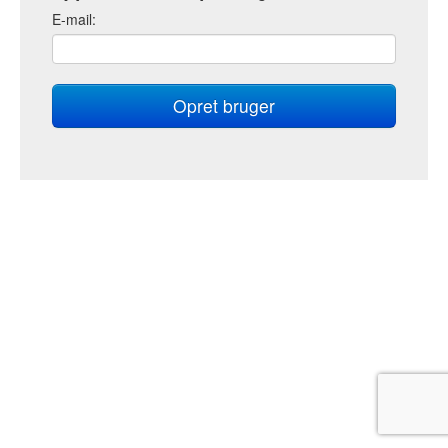
E
-mail: