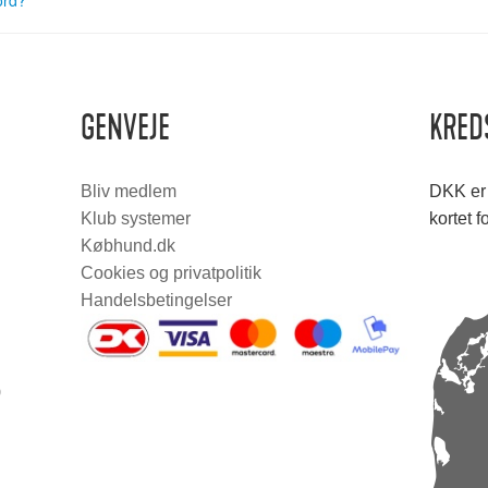
ord?
GENVEJE
KRED
Bliv medlem
DKK er 
Klub systemer
kortet f
Købhund.dk
Cookies og privatpolitik
Handelsbetingelser
0