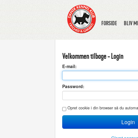
FORSIDE
BLIV 
Velkommen tilbage - Login
E
-mail:
P
assword:
O
pret cookie i din browser så du autom