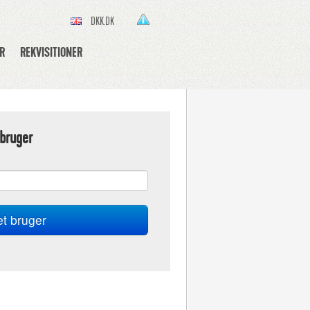
DKK.DK
R
REKVISITIONER
bruger