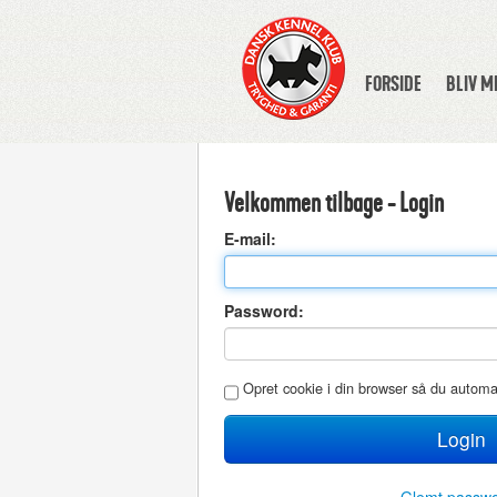
FORSIDE
BLIV 
Velkommen tilbage - Login
E
-mail:
P
assword:
O
pret cookie i din browser så du autom