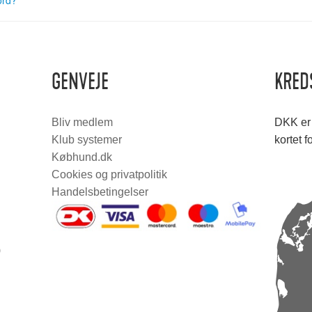
ord?
GENVEJE
KRED
Bliv medlem
DKK er 
Klub systemer
kortet f
Købhund.dk
Cookies og privatpolitik
Handelsbetingelser
0