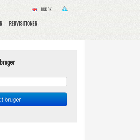
DKK.DK
R
REKVISITIONER
bruger