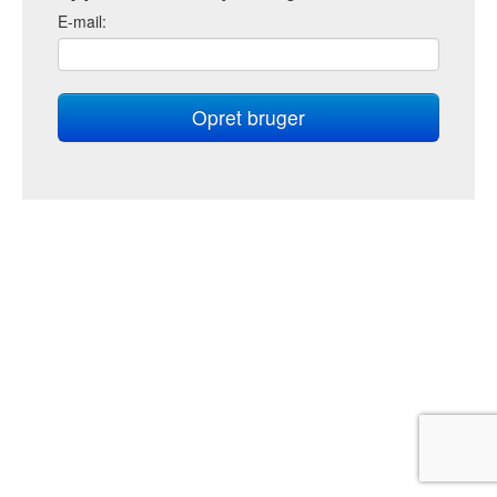
E
-mail: