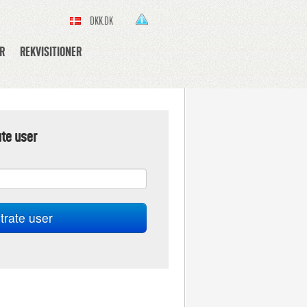
DKK.DK
R
REKVISITIONER
te user