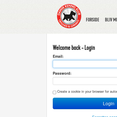
FORSIDE
BLIV 
Welcome back - Login
E
mail:
P
assword:
C
reate a cookie in your browser for auto