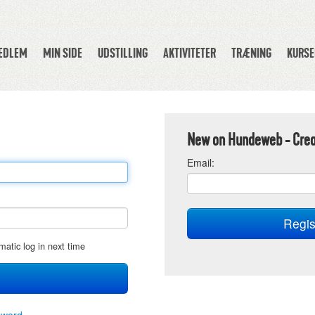
MEDLEM
MIN SIDE
UDSTILLING
AKTIVITETER
TRÆNING
KURSE
New on Hundeweb - Crea
E
mail:
matic log in next time